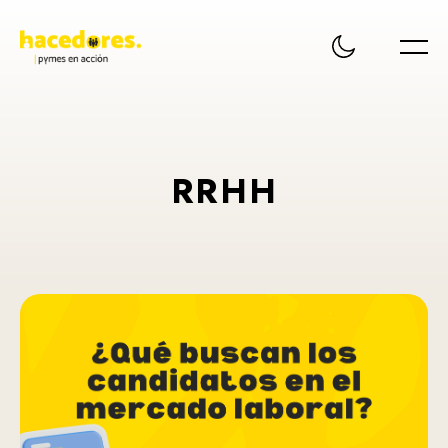
R
R
H
H