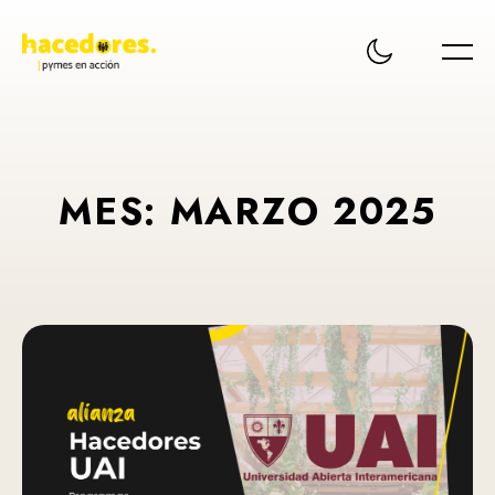
M
E
S
:
M
A
R
Z
O
2
0
2
5